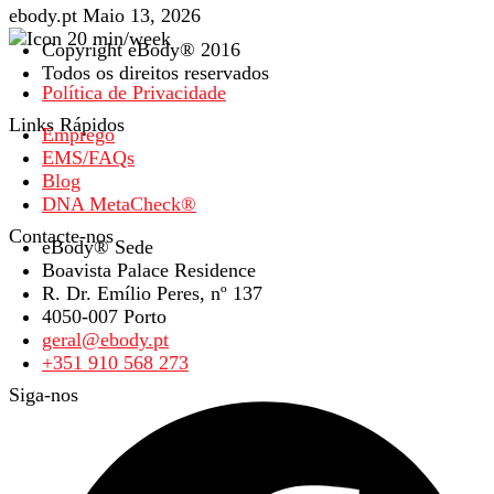
ebody.pt
Maio 13, 2026
Copyright eBody® 2016
Todos os direitos reservados
Política de Privacidade
Links Rápidos
Emprego
EMS/FAQs
Blog
DNA MetaCheck®
Contacte-nos
eBody® Sede
Boavista Palace Residence
R. Dr. Emílio Peres, nº 137
4050-007 Porto
geral@ebody.pt
+351 910 568 273
Siga-nos