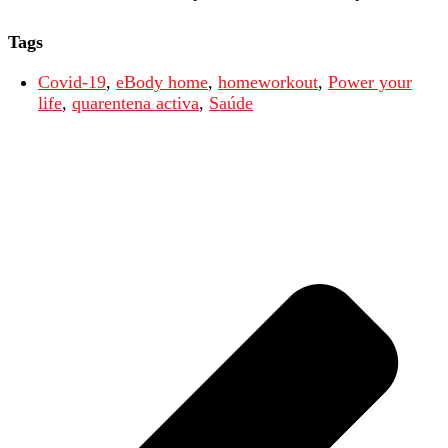
Tags
Covid-19
,
eBody home
,
homeworkout
,
Power your
life
,
quarentena activa
,
Saúde