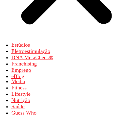
Estúdios
Eletroestimulação
DNA MetaCheck®
Franchising
Emprego
eBlog
Media
Fitness
Lifestyle
Nutrição
Saúde
Guess Who